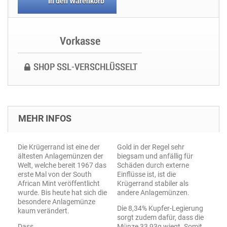
In den Warenkorb
MEHR INFOS
Die Krügerrand ist eine der
Gold in der Regel sehr
ältesten Anlagemünzen der
biegsam und anfällig für
Welt, welche bereit 1967 das
Schäden durch externe
erste Mal von der South
Einflüsse ist, ist die
African Mint veröffentlicht
Krügerrand stabiler als
wurde. Bis heute hat sich die
andere Anlagemünzen.
besondere Anlagemünze
Die 8,34% Kupfer-Legierung
kaum verändert.
sorgt zudem dafür, dass die
Dass
Münze 33,93g wiegt. Somit