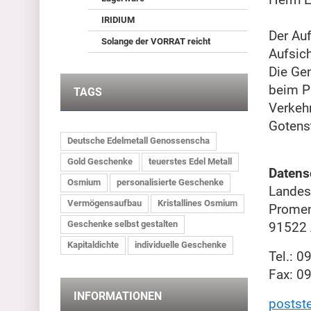
IRIDIUM
Der Auf
Solange der VORRAT reicht
Aufsich
Die Ge
beim 
TAGS
Verkeh
Gotens
Deutsche Edelmetall Genossenscha
Gold Geschenke
teuerstes Edel Metall
Datens
Osmium
personalisierte Geschenke
Landes
Vermögensaufbau
Kristallines Osmium
Prome
Geschenke selbst gestalten
91522
Kapitaldichte
individuelle Geschenke
Tel.: 
Fax: 0
INFORMATIONEN
postst