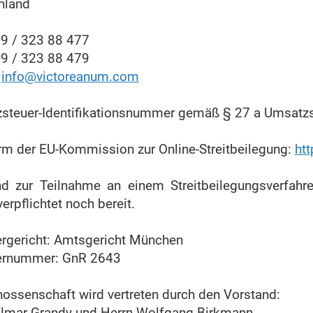
hland
89 / 323 88 477
89 / 323 88 479
:
info@victoreanum.com
steuer-Identifikationsnummer gemäß § 27 a Umsatz
orm der EU-Kommission zur Online-Streitbeilegung:
ht
nd zur Teilnahme an einem Streitbeilegungsverfahre
erpflichtet noch bereit.
ergericht: Amtsgericht München
ernummer: GnR 2643
nossenschaft wird vertreten durch den Vorstand:
Elmar Grandy und Herrn Wolfgang Birkmann