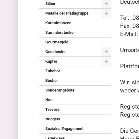
Deutsc
Silber
Metalle der Platingruppe
Tel.: 0
Kurantmünzen
Fax: 0
Sammlerstücke
E-Mail
Gourmetgold
Umsatz
Geschenke
Kupfer
Plattf
Zubehör
Bücher
Wir si
weder v
Sonderangebote
Neu
Regist
Tresore
Regist
Nuggets
Soziales Engagement
Die Ge
Herrn 
Lagerware