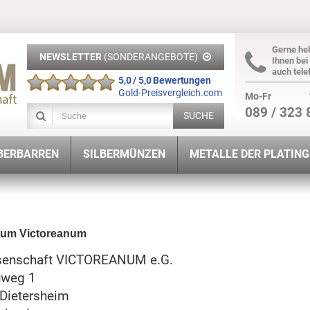
Gerne hel
NEWSLETTER
(SONDERANGEBOTE)
Ihnen bei
auch tele
5,0 / 5,0 Bewertungen
Gold-Preisvergleich.com
Mo-Fr
089 / 323 
SUCHE
BERBARREN
SILBERMÜNZEN
METALLE DER PLATIN
sum Victoreanum
enschaft VICTOREANUM e.G.
nweg 1
Dietersheim