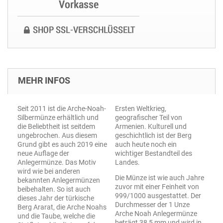
MEHR INFOS
Seit 2011 ist die Arche-Noah-
Ersten Weltkrieg,
Silbermünze erhältlich und
geografischer Teil von
die Beliebtheit ist seitdem
Armenien. Kulturell und
ungebrochen. Aus diesem
geschichtlich ist der Berg
Grund gibt es auch 2019 eine
auch heute noch ein
neue Auflage der
wichtiger Bestandteil des
Anlegermünze. Das Motiv
Landes.
wird wie bei anderen
Die Münze ist wie auch Jahre
bekannten Anlegermünzen
zuvor mit einer Feinheit von
beibehalten. So ist auch
999/1000 ausgestattet. Der
dieses Jahr der türkische
Durchmesser der 1 Unze
Berg Ararat, die Arche Noahs
Arche Noah Anlegermünze
und die Taube, welche die
beträgt 38,5 mm und wird in