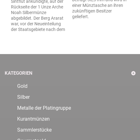
Sintflut ankündigte, auf der
einer Münztasche an ihren
Rückseite der 1 Unze Arche
zukünftigen Besitzer
Noah Silbermünze
geliefert.
abgebildet. Der Berg Ararat
war, vor der Neueinteilung
der Staatsgebiete nach dem
KATEGORIEN
Gold
Silber
Metalle der Platingruppe
Kurantmünzen
Sammlerstücke