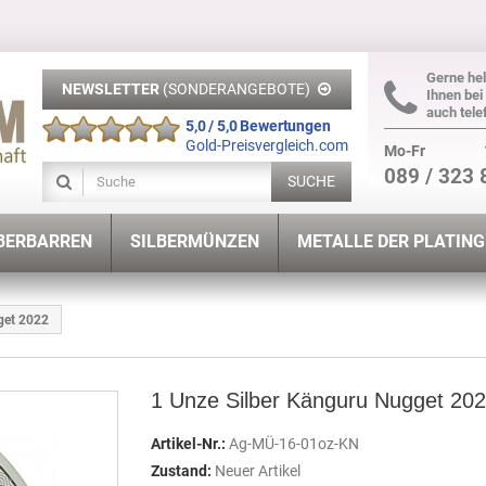
Gerne hel
NEWSLETTER
(SONDERANGEBOTE)
Ihnen bei
auch tele
5,0 / 5,0 Bewertungen
Gold-Preisvergleich.com
Mo-Fr
089 / 323 
SUCHE
BERBARREN
SILBERMÜNZEN
METALLE DER PLATIN
get 2022
1 Unze Silber Känguru Nugget 20
Artikel-Nr.:
Ag-MÜ-16-01oz-KN
Zustand:
Neuer Artikel