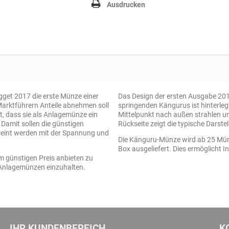
Ausdrucken
ugget 2017 die erste Münze einer
Das Design der ersten Ausgabe 2016
Marktführern Anteile abnehmen soll
springenden Kängurus ist hinterleg
it, dass sie als Anlagemünze ein
Mittelpunkt nach außen strahlen un
 Damit sollen die günstigen
Rückseite zeigt die typische Darstel
reint werden mit der Spannung und
Die Känguru-Münze wird ab 25 Münz
Box ausgeliefert. Dies ermöglicht I
em günstigen Preis anbieten zu
n Anlagemünzen einzuhalten.
IHR KUNDENBEREICH
K