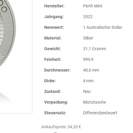
Hersteller:
Perth Mint
Jahrgang:
2022
Nennwert:
1 Australischer Dollar
Material:
Silber
Gewicht:
31,1 Gramm
Feinheit:
999,9
Durchmesser:
40,6 mm
Dicke:
4 mm
Zustand:
Neu
Verpackung:
Münztasche
Steuersatz:
Differenzbesteuert
Ankaufspreis: 34,20 €