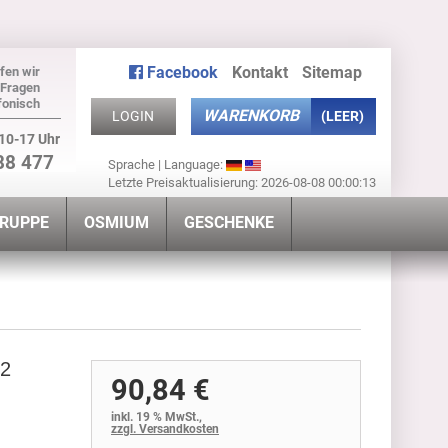
Facebook
Kontakt
Sitemap
fen wir
 Fragen
fonisch
WARENKORB
LOGIN
(LEER)
10-17 Uhr
88 477
Sprache | Language:
Letzte Preisaktualisierung: 2026-08-08 00:00:13
GRUPPE
OSMIUM
GESCHENKE
22
90,84 €
inkl. 19 % MwSt.,
zzgl. Versandkosten