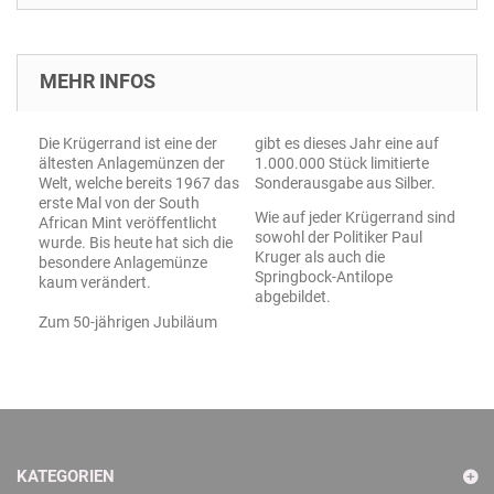
MEHR INFOS
Die Krügerrand ist eine der
gibt es dieses Jahr eine auf
ältesten Anlagemünzen der
1.000.000 Stück limitierte
Welt, welche bereits 1967 das
Sonderausgabe aus Silber.
erste Mal von der South
Wie auf jeder Krügerrand sind
African Mint veröffentlicht
sowohl der Politiker Paul
wurde. Bis heute hat sich die
Kruger als auch die
besondere Anlagemünze
Springbock-Antilope
kaum verändert.
abgebildet.
Zum 50-jährigen Jubiläum
KATEGORIEN