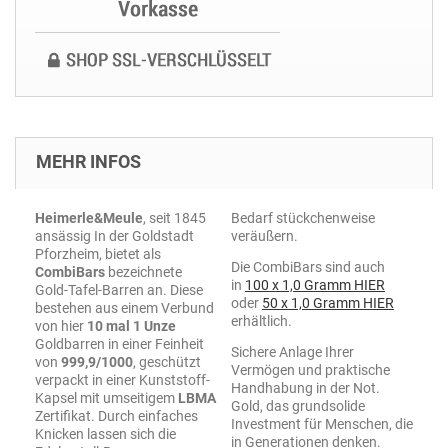
MEHR INFOS
Heimerle&Meule
, seit 1845
Bedarf stückchenweise
ansässig In der Goldstadt
veräußern.
Pforzheim, bietet als
Die CombiBars sind auch
CombiBars
bezeichnete
in
100 x 1,0 Gramm HIER
Gold-Tafel-Barren an. Diese
oder
50 x 1,0 Gramm HIER
bestehen aus einem Verbund
erhältlich.
von hier
10 mal 1 Unze
Goldbarren in einer Feinheit
Sichere Anlage Ihrer
von
999,9/1000
, geschützt
Vermögen und praktische
verpackt in einer Kunststoff-
Handhabung in der Not.
Kapsel mit umseitigem
LBMA
Gold, das grundsolide
Zertifikat. Durch einfaches
Investment für Menschen, die
Knicken lassen sich die
in Generationen denken.