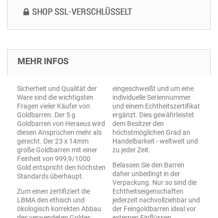
MEHR INFOS
Sicherheit und Qualität der
eingeschweißt und um eine
Ware sind die wichtigsten
individuelle Seriennummer
Fragen vieler Käufer von
und einem Echtheitszertifikat
Goldbarren. Der 5 g
ergänzt. Dies gewährleistet
Goldbarren von Heraeus wird
dem Besitzer den
diesen Ansprüchen mehr als
höchstmöglichen Grad an
gerecht. Der 23 x 14mm
Handelbarkeit - weltweit und
große Goldbarren mit einer
zu jeder Zeit.
Feinheit von 999,9/1000
Belassen Sie den Barren
Gold entspricht den höchsten
daher unbedingt in der
Standards überhaupt.
Verpackung. Nur so sind die
Zum einen zertifiziert die
Echtheitseigenschaften
LBMA den ethisch und
jederzeit nachvollziehbar und
ökologisch korrekten Abbau
der Feingoldbarren ideal vor
des verwendeten Goldes.
externen Einflüssen