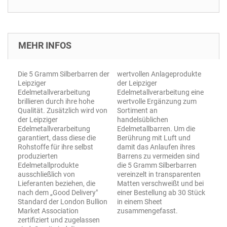
MEHR INFOS
Die 5 Gramm Silberbarren der
wertvollen Anlageprodukte
Leipziger
der Leipziger
Edelmetallverarbeitung
Edelmetallverarbeitung eine
brillieren durch ihre hohe
wertvolle Ergänzung zum
Qualität. Zusätzlich wird von
Sortiment an
der Leipziger
handelsüblichen
Edelmetallverarbeitung
Edelmetallbarren. Um die
garantiert, dass diese die
Berührung mit Luft und
Rohstoffe für ihre selbst
damit das Anlaufen ihres
produzierten
Barrens zu vermeiden sind
Edelmetallprodukte
die 5 Gramm Silberbarren
ausschließlich von
vereinzelt in transparenten
Lieferanten beziehen, die
Matten verschweißt und bei
nach dem „Good Delivery"
einer Bestellung ab 30 Stück
Standard der London Bullion
in einem Sheet
Market Association
zusammengefasst.
zertifiziert und zugelassen